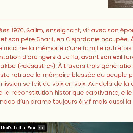
es 1970, Salim, enseignant, vit avec son ép
 et son père Sharif, en Cisjordanie occupée. Â
 incarne la mémoire d’une famille autrefois
tation d’orangers à Jaffa, avant son exil fo
akba («désastre»). À travers trois génératio
aste retrace la mémoire blessée du peuple pa
mission se fait de voix en voix. Au-delà de la
e la reconstitution historique captivante, elle
ndes d’un drame toujours à vif mais aussi la 