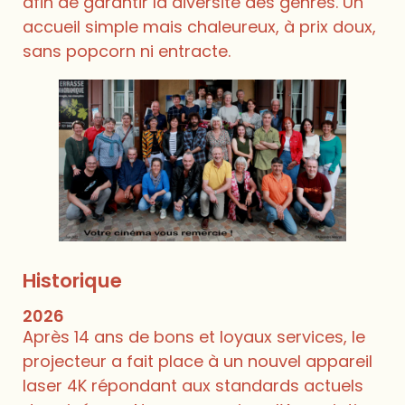
afin de garantir la diversité des genres. Un
accueil simple mais chaleureux, à prix doux,
sans popcorn ni entracte.
Historique
2026
Après 14 ans de bons et loyaux services, le
projecteur a fait place à un nouvel appareil
laser 4K répondant aux standards actuels