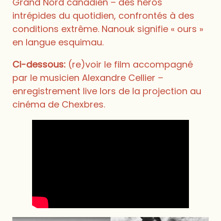
Grand Nord canadien – des héros
intrépides du quotidien, confrontés à des
conditions extrême. Nanouk signifie « ours »
en langue esquimau.
Ci-dessous:
(re)voir le film accompagné
par le musicien Alexandre Cellier –
enregistrement live lors de la projection au
cinéma de Chexbres.