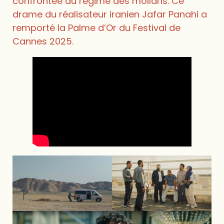
confrontée au régime des mollahs. Ce
drame du réalisateur iranien Jafar Panahi a
remporté la Palme d’Or du Festival de
Cannes 2025.