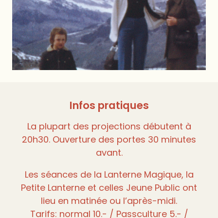
Infos pratiques
La plupart des projections débutent à
20h30. Ouverture des portes 30 minutes
avant.
Les séances de la Lanterne Magique, la
Petite Lanterne et celles Jeune Public ont
lieu en matinée ou l’après-midi.
Tarifs: normal 10.- / Passculture 5.- /